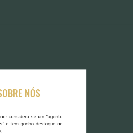
 SOBRE NÓS
gner considera-se um “agente
res” e tem ganho destaque ao
.