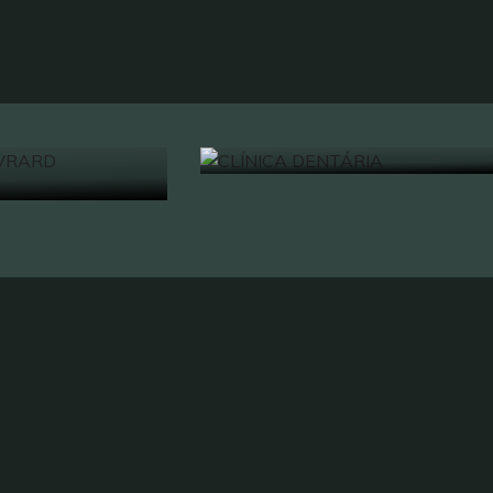
E OUVRARD
RANT