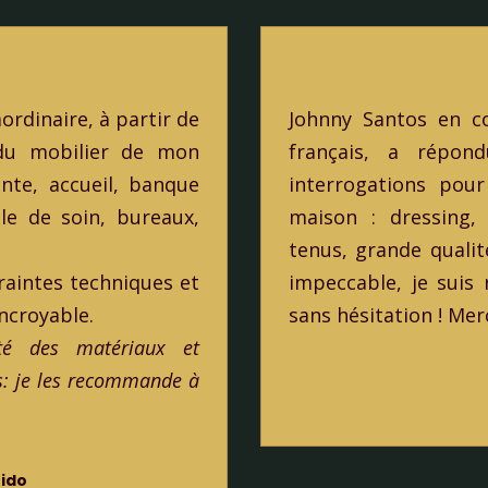
rdinaire, à partir de
Johnny Santos en co
é du mobilier de mon
français, a répo
ente, accueil, banque
interrogations pou
lle de soin, bureaux,
maison : dressing, 
tenus, grande qualité
aintes techniques et
impeccable, je suis
ncroyable.
sans hésitation ! Mer
lité des matériaux et
ts: je les recommande à
rido