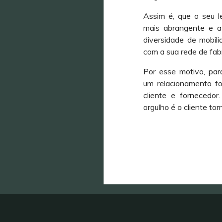
ARI
Assim é, que o seu 
mais abrangente e 
diversidade de mobilia
com a sua rede de fabr
Por esse motivo, par
um relacionamento fo
cliente e fornecedor
os são
orgulho é o cliente to
os e
cliente e as
ele.